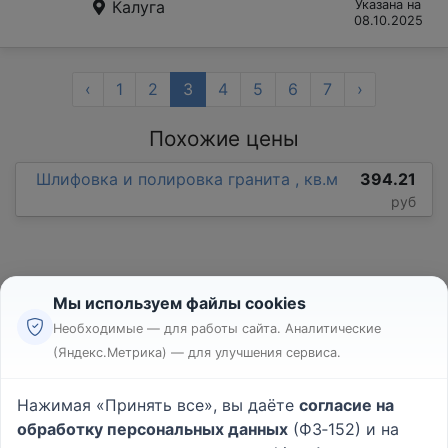
Калуга
Указана на
08.10.2025
‹
1
2
3
4
5
6
7
›
Похожие цены
Шлифовка и полировка гранита , кв.м
394.21
руб
Мы используем файлы cookies
Необходимые — для работы сайта. Аналитические
(Яндекс.Метрика) — для улучшения сервиса.
Реклама
Правила
Нажимая «Принять все», вы даёте
согласие на
Пользовательское соглашение
обработку персональных данных
(ФЗ‑152) и на
Политика конфиденциальности