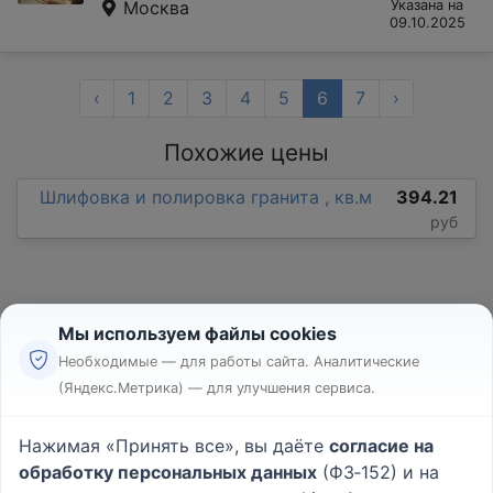
Москва
Указана на
09.10.2025
‹
1
2
3
4
5
6
7
›
Похожие цены
Шлифовка и полировка гранита , кв.м
394.21
руб
Мы используем файлы cookies
Необходимые — для работы сайта. Аналитические
(Яндекс.Метрика) — для улучшения сервиса.
Реклама
Правила
Нажимая «Принять все», вы даёте
согласие на
Пользовательское соглашение
обработку персональных данных
(ФЗ‑152) и на
Политика конфиденциальности