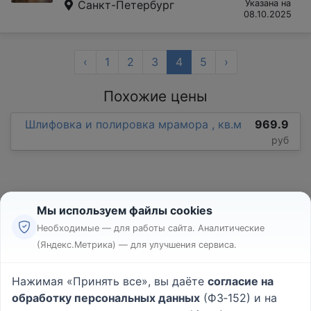
Санкт-Петербург
Указана на
08.10.2025
‹
1
2
3
4
5
›
Похожие цены
Шлифовка и полировка мрамора , кв.м
969.9
руб
Мы используем файлы cookies
Необходимые — для работы сайта. Аналитические
(Яндекс.Метрика) — для улучшения сервиса.
Реклама
Правила
Нажимая «Принять все», вы даёте
согласие на
Пользовательское соглашение
обработку персональных данных
(ФЗ‑152) и на
Политика конфиденциальности