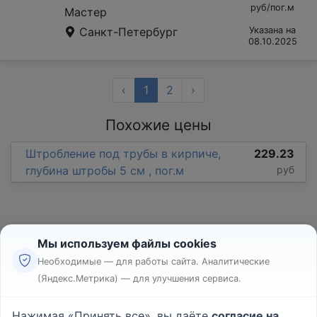
руб/пог.м
Мастер
Санкт-Петербург
Указана на
08.10.2025
‹
1
2
›
Похожие цены
Штробление под трубы в кирпиче,
229.23
глубина штробы 5 см , пог.м
руб
Мы используем файлы cookies
Необходимые — для работы сайта. Аналитические
(Яндекс.Метрика) — для улучшения сервиса.
Реклама
Правила
Нажимая «Принять все», вы даёте
согласие на