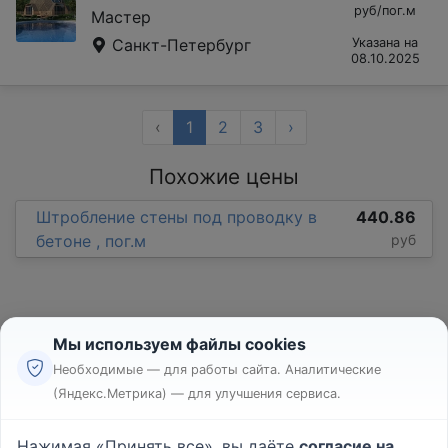
руб/пог.м
Мастер
Санкт-Петербург
Указана на
08.10.2025
‹
1
2
3
›
Похожие цены
Штробление стены под проводку в
440.86
бетоне , пог.м
руб
Мы используем файлы cookies
Необходимые — для работы сайта. Аналитические
(Яндекс.Метрика) — для улучшения сервиса.
Реклама
Правила
Нажимая «Принять все», вы даёте
согласие на