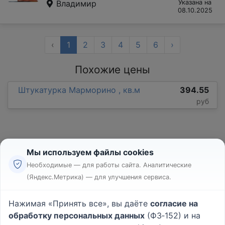
Владимир
Указана на
08.10.2025
‹
1
2
3
4
5
6
›
Похожие цены
Штукатурка Марморино , кв.м
394.55
руб
Мы используем файлы cookies
Необходимые — для работы сайта. Аналитические
(Яндекс.Метрика) — для улучшения сервиса.
Реклама
Правила
Нажимая «Принять все», вы даёте
согласие на
Пользовательское соглашение
обработку персональных данных
(ФЗ‑152) и на
Политика конфиденциальности