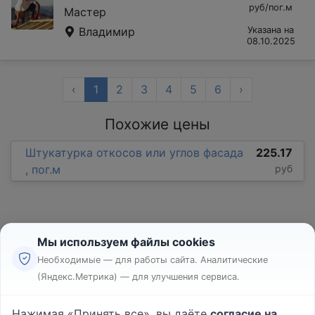
руб/пог.м
Мастер
Владимир
Указана на
08.10.2025
‹
1
2
3
4
5
6
›
Похожие цены
Штукатурка откосов или углов фасада
225.17
, пог.м
руб
Мы используем файлы cookies
Необходимые — для работы сайта. Аналитические
(Яндекс.Метрика) — для улучшения сервиса.
Реклама
Правила
Нажимая «Принять все», вы даёте
согласие на