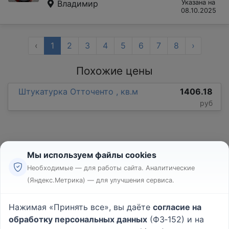
Владимир
Указана на
08.10.2025
‹
1
2
3
4
5
6
7
8
›
Похожие цены
Штукатурка Отточенто , кв.м
1406.18
руб
Мы используем файлы cookies
Необходимые — для работы сайта. Аналитические
(Яндекс.Метрика) — для улучшения сервиса.
Реклама
Правила
Нажимая «Принять все», вы даёте
согласие на
Пользовательское соглашение
обработку персональных данных
(ФЗ‑152) и на
Политика конфиденциальности