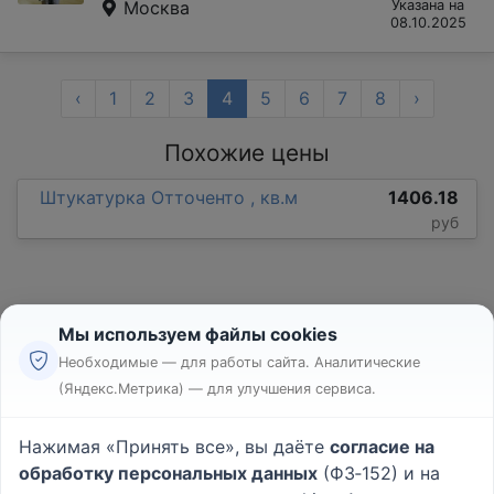
Москва
Указана на
08.10.2025
‹
1
2
3
4
5
6
7
8
›
Похожие цены
Штукатурка Отточенто , кв.м
1406.18
руб
Мы используем файлы cookies
Необходимые — для работы сайта. Аналитические
(Яндекс.Метрика) — для улучшения сервиса.
Реклама
Правила
Нажимая «Принять все», вы даёте
согласие на
Пользовательское соглашение
обработку персональных данных
(ФЗ‑152) и на
Политика конфиденциальности