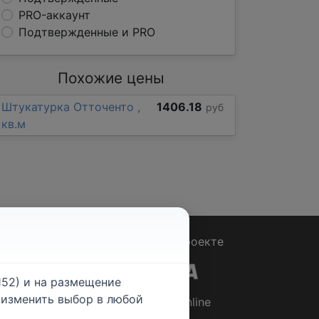
PRO-аккаунт
Подтвержденные и PRO
Похожие цены
Штукатурка Отточенто ,
1406.18
руб
кв.м
Вопрос - Ответ
|
О проекте
52) и на размещение
е изменить выбор в любой
© 2026
Rabotniki.online
ты