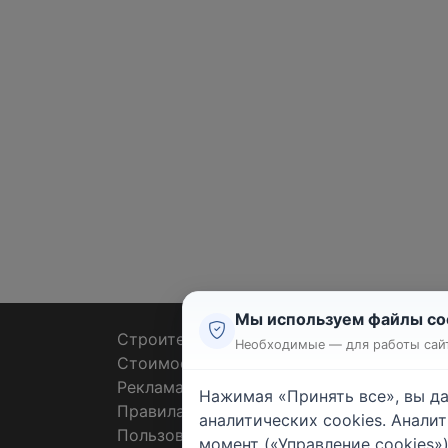
Мы используем файлы co
Строительные тендеры
Ремон
Необходимые — для работы сайт
Стоимость работ
Плит
Реклама
Штук
Нажимая «Принять все», вы д
Правила
Покл
аналитических cookies. Анали
Пользовательское соглашение
Пото
момент («Управление cookies»)