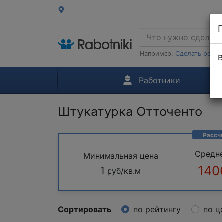
Например:
Сделать ремон
В
Работники
Штукатурка Отточенто
Рассч
Средн
Минимальная цена
140
1
руб/кв.м
Сортировать
по рейтингу
по ц