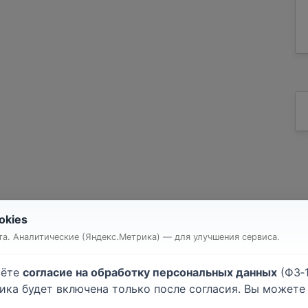
okies
т квартиры или комнаты
Строительство дома
а. Аналитические (Яндекс.Метрика) — для улучшения сервиса.
очные работы
Малярные работы
атурные работы
Монтаж гипсокартона
аёте
согласие на обработку персональных данных
(ФЗ‑1
ейка обоев
Напольные покрытия
тика будет включена только после согласия. Вы может
лки
Электромонтажные рабо
.