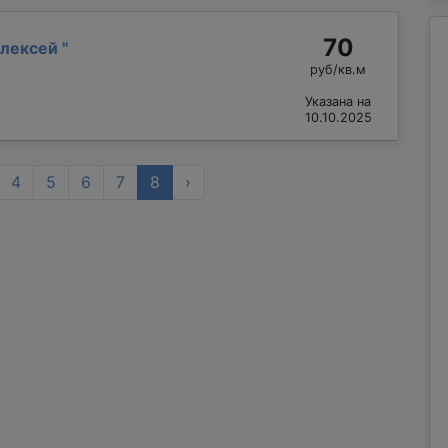
70
Алексей
"
руб/кв.м
Указана на
10.10.2025
4
5
6
7
8
›