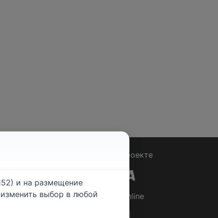
Вопрос - Ответ
|
О проекте
52) и на размещение
е изменить выбор в любой
© 2026
Rabotniki.online
ты