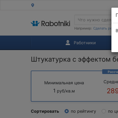
Например:
Сделать ремон
В
Работники
Штукатурка с эффектом б
Рассч
Средн
Минимальная цена
289
1
руб/кв.м
Сортировать
по рейтингу
по ц