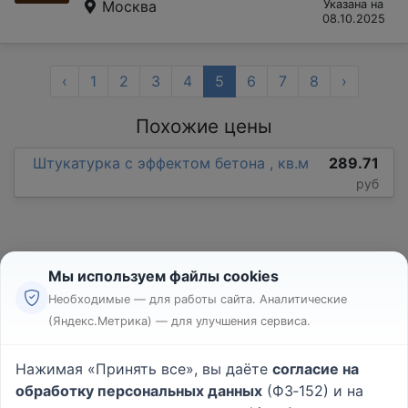
Москва
Указана на
08.10.2025
‹
1
2
3
4
5
6
7
8
›
Похожие цены
Штукатурка с эффектом бетона , кв.м
289.71
руб
Мы используем файлы cookies
Необходимые — для работы сайта. Аналитические
(Яндекс.Метрика) — для улучшения сервиса.
Реклама
Правила
Нажимая «Принять все», вы даёте
согласие на
Пользовательское соглашение
обработку персональных данных
(ФЗ‑152) и на
Политика конфиденциальности