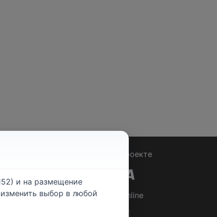
Вопрос - Ответ
|
О проекте
52) и на размещение
е изменить выбор в любой
© 2026
Rabotniki.online
ты