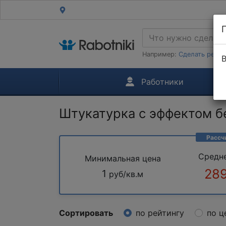
Например:
Сделать ремон
В
Работники
Штукатурка с эффектом б
Рассч
Средн
Минимальная цена
289
1
руб/кв.м
Сортировать
по рейтингу
по ц