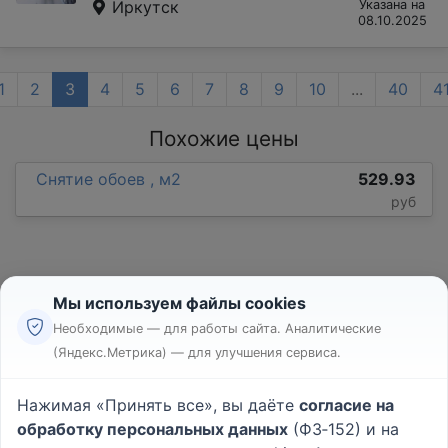
Иркутск
Указана на
08.10.2025
1
2
3
4
5
6
7
8
9
10
...
40
4
Похожие цены
Снятие обоев , м2
529.93
руб
Мы используем файлы cookies
Необходимые — для работы сайта. Аналитические
(Яндекс.Метрика) — для улучшения сервиса.
Реклама
Правила
Нажимая «Принять все», вы даёте
согласие на
Пользовательское соглашение
обработку персональных данных
(ФЗ‑152) и на
Политика конфиденциальности