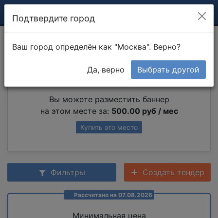
Подтвердите город
Снятие обоев
Ваш город определён как "Москва". Верно?
Да, верно
Выбрать другой
Партнер раздела
Вы можете разместить баннер
на этом месте за:
500.00 руб / мес
Купить это место
Фильтры
Создать тендер
Рассчитано на 07.08.2026
Минимальная цена