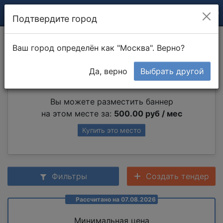
Подтвердите город
Снятие обоев
Ваш город определён как "Москва". Верно?
Да, верно
Выбрать другой
Партнер раздела
Вы можете разместить баннер
на этом месте за:
500.00 руб / мес
Купить это место
Фильтры
Создать тендер
Рассчитано на 07.08.2026
Минимальная цена