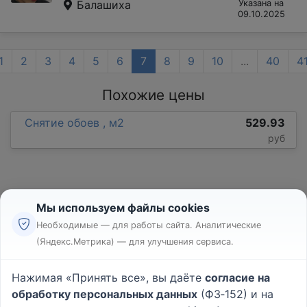
Балашиха
Указана на
09.10.2025
1
2
3
4
5
6
7
8
9
10
...
40
4
Похожие цены
Снятие обоев , м2
529.93
руб
Мы используем файлы cookies
Необходимые — для работы сайта. Аналитические
(Яндекс.Метрика) — для улучшения сервиса.
Реклама
Правила
Нажимая «Принять все», вы даёте
согласие на
Пользовательское соглашение
обработку персональных данных
(ФЗ‑152) и на
Политика конфиденциальности