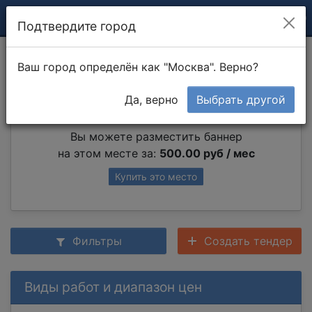
Подтвердите город
Снос и демонтаж
Ваш город определён как "Москва". Верно?
Да, верно
Выбрать другой
Партнер раздела
Вы можете разместить баннер
на этом месте за:
500.00 руб / мес
Купить это место
Фильтры
Создать тендер
Виды работ и диапазон цен