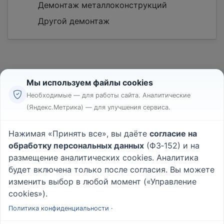
Демонтаж металлоконструкций
Другой демонтаж
Мы используем файлы cookies
Необходимые — для работы сайта. Аналитические
(Яндекс.Метрика) — для улучшения сервиса.
Реклама
Правила
Нажимая «Принять все», вы даёте
согласие на
Пользовательское соглашение
обработку персональных данных
(ФЗ‑152) и на
Политика конфиденциальности
размещение аналитических cookies. Аналитика
Вопрос - Ответ
|
О проекте
будет включена только после согласия. Вы можете
изменить выбор в любой момент («Управление
cookies»).
© 2026
Rabotniki.online
Политика конфиденциальности
·