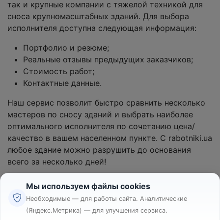
так и крупные компании с тяжелой техникой для
сноса крупномасштабных зданий. Для выбора
исполнителя доступна следующая информация:
Портфолио и резюме;
Реальные отзывы предыдущих заказчиков;
Стоимость работ;
Контактные данные.
Наш сервис позволит быстро сравнить несколько
мастеров по сносу зданий и выбрать наиболее
оптимального исполнителя по сочетанию цена/
качество в вашем населенном пункте. С rabotniki.ua
любое здание можно разрушить до основания
всего за несколько дней!
Мы используем файлы cookies
Необходимые — для работы сайта. Аналитические
(Яндекс.Метрика) — для улучшения сервиса.
Реклама