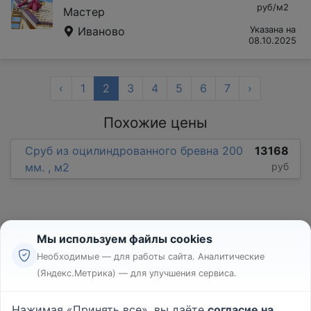
руб/м2
Мастер
Иваново
Указана на
08.10.2025
‹
1
2
3
4
5
6
7
›
Похожие цены
Сруб из оцилиндрованного бревна 200
13168
мм. , м2
руб
Мы используем файлы cookies
Необходимые — для работы сайта. Аналитические
(Яндекс.Метрика) — для улучшения сервиса.
Реклама
Правила
Нажимая «Принять все», вы даёте
согласие на