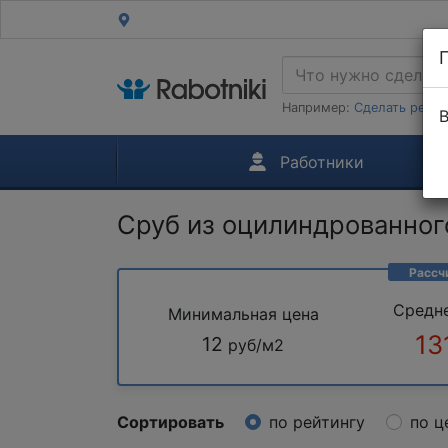
Например:
Сделать ремон
В
Работники
Сруб из оцилиндрованног
Рассч
Средн
Минимальная цена
13
12
руб/м2
Сортировать
по рейтингу
по ц