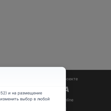
Вопрос - Ответ
|
О проекте
52) и на размещение
е изменить выбор в любой
© 2026
Rabotniki.online
ты