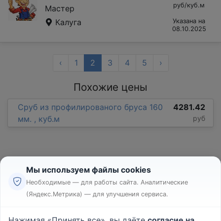
руб/куб.м
Мастер
Калуга
Указана на
08.10.2025
‹
1
2
3
4
5
›
Похожие цены
Сруб из профилированого бруса 160
4281.42
мм. , куб.м
руб
Мы используем файлы cookies
Необходимые — для работы сайта. Аналитические
(Яндекс.Метрика) — для улучшения сервиса.
Реклама
Правила
Нажимая «Принять все», вы даёте
согласие на