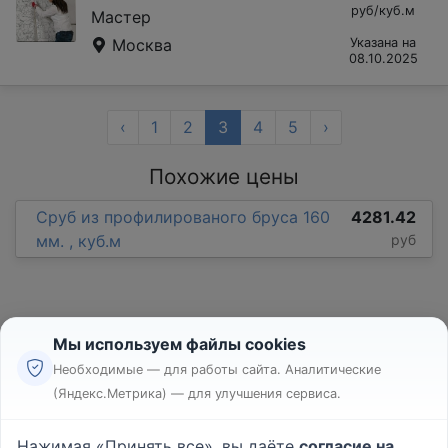
руб/куб.м
Мастер
Москва
Указана на
08.10.2025
‹
1
2
3
4
5
›
Похожие цены
Сруб из профилированого бруса 160
4281.42
мм. , куб.м
руб
Мы используем файлы cookies
Необходимые — для работы сайта. Аналитические
(Яндекс.Метрика) — для улучшения сервиса.
Реклама
Правила
Нажимая «Принять все», вы даёте
согласие на