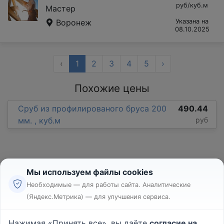
руб/куб.м
Мастер
Воронеж
Указана на
08.10.2025
‹
1
2
3
4
5
›
Похожие цены
Сруб из профилированого бруса 200
490.44
мм. , куб.м
руб
Мы используем файлы cookies
Необходимые — для работы сайта. Аналитические
(Яндекс.Метрика) — для улучшения сервиса.
Реклама
Правила
Нажимая «Принять все», вы даёте
согласие на