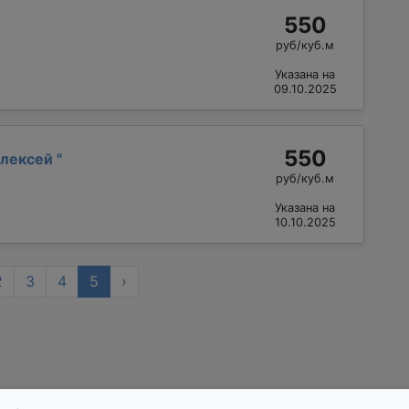
550
руб/куб.м
Указана на
09.10.2025
550
Алексей
"
руб/куб.м
Указана на
10.10.2025
2
3
4
5
›