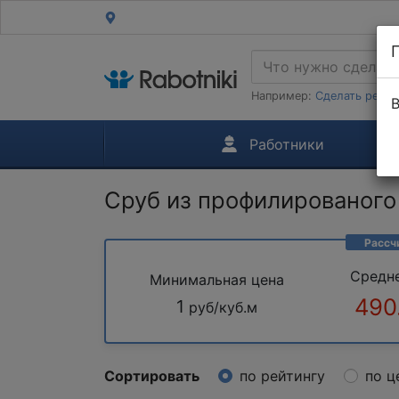
Например:
Сделать ремон
В
Работники
Сруб из профилированого
Рассч
Средн
Минимальная цена
490
1
руб/куб.м
Сортировать
по рейтингу
по ц