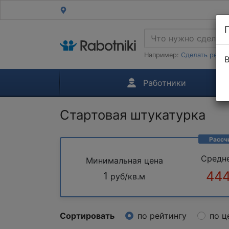
Например:
Сделать ремон
В
Работники
Стартовая штукатурка
Рассч
Средн
Минимальная цена
444
1
руб/кв.м
Сортировать
по рейтингу
по ц