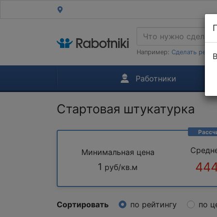
Например:
Сделать ремон
В
Работники
Стартовая штукатурка
Рассч
Средн
Минимальная цена
444
1
руб/кв.м
Сортировать
по рейтингу
по ц