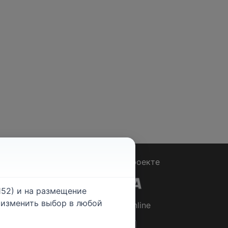
Вопрос - Ответ
|
О проекте
52) и на размещение
е изменить выбор в любой
© 2026
Rabotniki.online
ты