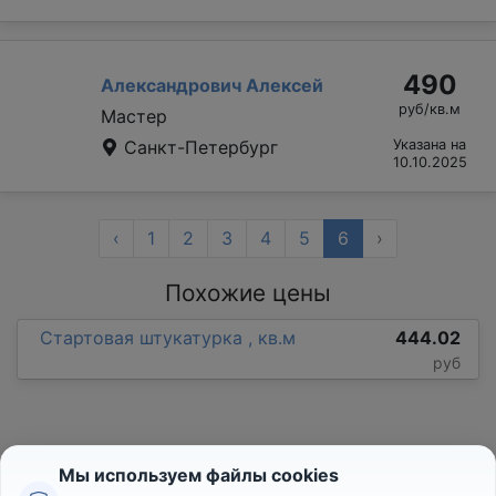
490
Александрович Алексей
руб/кв.м
Мастер
Санкт-Петербург
Указана на
10.10.2025
‹
1
2
3
4
5
6
›
Похожие цены
Стартовая штукатурка , кв.м
444.02
руб
Мы используем файлы cookies