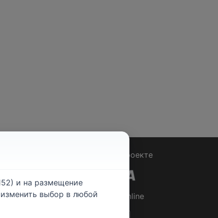
Вопрос - Ответ
|
О проекте
52) и на размещение
е изменить выбор в любой
© 2026
Rabotniki.online
ты