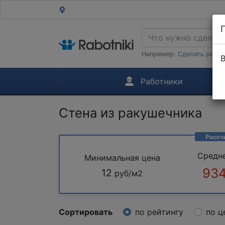
Например:
Сделать ремон
В
Работники
Стена из ракушечника
Рассч
Средн
Минимальная цена
934
12
руб/м2
Сортировать
по рейтингу
по ц