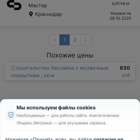
руб/кв.м
Мастер
Краснодар
Указана на
08.10.2025
‹
1
2
›
Похожие цены
Строительство бассейна с мозаичным
930
покрытием , кв.м
руб
Мы используем файлы cookies
Необходимые — для работы сайта. Аналитические
(Яндекс.Метрика) — для улучшения сервиса.
Реклама
Правила
Нажимая «Принять все», вы даёте
согласие на