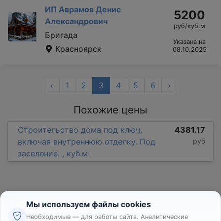
ИП Аврамов Денис
5200
Александрович
руб/куб.м
Бригада
Указана на
Красноярск
08.10.2025
‹
1
2
3
4
5
6
›
Похожие цены
Строительство дома под ключ,
4381.17
включая внутреннюю отделку. Под
руб
заселение. , куб.м
Мы используем файлы cookies
Необходимые — для работы сайта. Аналитические