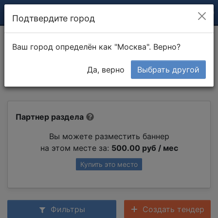
Подтвердите город
Строительство дома под ключ,
Ваш город определён как "Москва". Верно?
включая внутреннюю отделку.
Да, верно
Выбрать другой
Под заселение.
Партнер раздела
Вы можете разместить баннер
на этом месте за:
500.00 руб / мес
Купить это место
Фильтры
Создать тендер