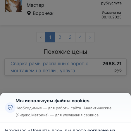
руб/услуга
Мастер
Воронеж
Указана на
08.10.2025
‹
1
2
3
4
›
Похожие цены
Сварка рамы распашных ворот с
2688.21
монтажем на петли , услуга
руб
Мы используем файлы cookies
Необходимые — для работы сайта. Аналитические
(Яндекс.Метрика) — для улучшения сервиса.
Реклама
Правила
Нажимая «Принять все», вы даёте
согласие на