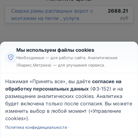
Сварка рамы распашных ворот с
2688.21
монтажем на петли , услуга
руб
Мы используем файлы cookies
Необходимые — для работы сайта. Аналитические
(Яндекс.Метрика) — для улучшения сервиса.
Реклама
Правила
Нажимая «Принять все», вы даёте
согласие на
Пользовательское соглашение
обработку персональных данных
(ФЗ‑152) и на
Политика конфиденциальности
размещение аналитических cookies. Аналитика
Вопрос - Ответ
|
О проекте
будет включена только после согласия. Вы можете
изменить выбор в любой момент («Управление
cookies»).
© 2026
Rabotniki.online
Политика конфиденциальности
·