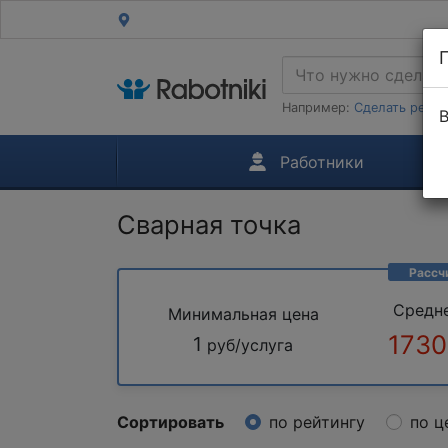
Например:
Сделать ремон
В
Работники
Сварная точка
Рассч
Средн
Минимальная цена
1730
1
руб/услуга
Сортировать
по рейтингу
по ц