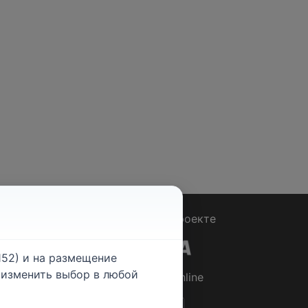
Вопрос - Ответ
|
О проекте
52) и на размещение
е изменить выбор в любой
© 2026
Rabotniki.online
ты