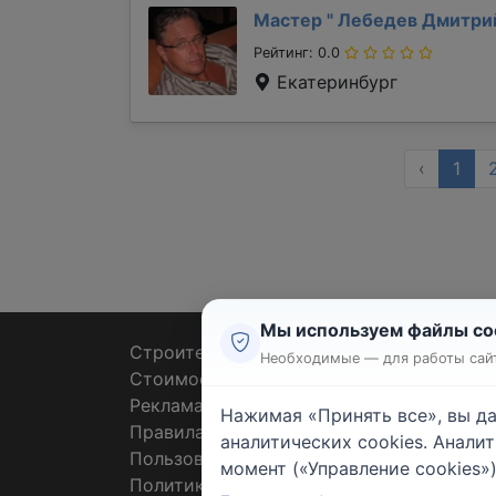
Мастер "
Лебедев Дмитр
Рейтинг: 0.0
Екатеринбург
‹
1
Мы используем файлы co
Строительные тендеры
Ремон
Необходимые — для работы сайт
Стоимость работ
Плит
Реклама
Штук
Нажимая «Принять все», вы д
Правила
Покл
аналитических cookies. Анали
Пользовательское соглашение
Пото
момент («Управление cookies»)
Политика конфиденциальности
Санте