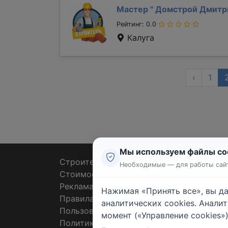
Мастер "
Домстрой Дмит
Рейтинг: 0.0
Калуга
‹
1
Мы используем файлы co
Строительные тендеры
Ремон
Необходимые — для работы сайт
Стоимость работ
Плит
Реклама
Штук
Нажимая «Принять все», вы д
Правила
Покл
аналитических cookies. Анали
Пользовательское соглашение
Пото
момент («Управление cookies»)
Политика конфиденциальности
Санте