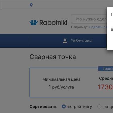
Например:
Сделать ремон
В
Работники
Сварная точка
Рассч
Средн
Минимальная цена
1730
1
руб/услуга
Сортировать
по рейтингу
по ц