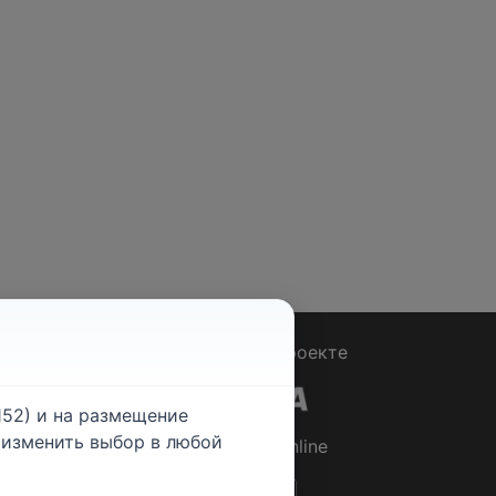
Вопрос - Ответ
|
О проекте
52) и на размещение
е изменить выбор в любой
© 2026
Rabotniki.online
ты