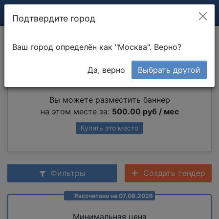
Подтвердите город
Сварная точка
Ваш город определён как "Москва". Верно?
Да, верно
Выбрать другой
Партнер раздела
Вы можете разместить баннер
на этом месте за:
500.00 руб / мес
Купить это место
Фильтры
Создать тендер
Рассчитано на 07.08.2026
Минимальная цена