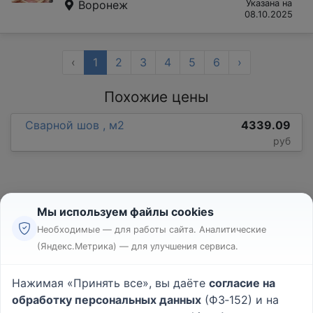
Воронеж
Указана на
08.10.2025
‹
1
2
3
4
5
6
›
Похожие цены
Сварной шов , м2
4339.09
руб
Мы используем файлы cookies
Необходимые — для работы сайта. Аналитические
(Яндекс.Метрика) — для улучшения сервиса.
Реклама
Правила
Нажимая «Принять все», вы даёте
согласие на
Пользовательское соглашение
обработку персональных данных
(ФЗ‑152) и на
Политика конфиденциальности