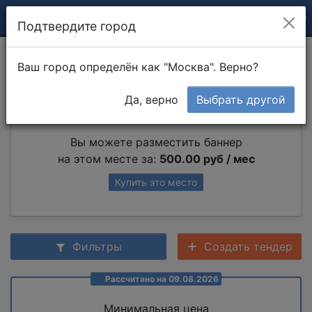
Подтвердите город
Сварной шов
Ваш город определён как "Москва". Верно?
Да, верно
Выбрать другой
Партнер раздела
Вы можете разместить баннер
на этом месте за:
500.00 руб / мес
Купить это место
Фильтры
Создать тендер
Рассчитано на 09.08.2026
Минимальная цена