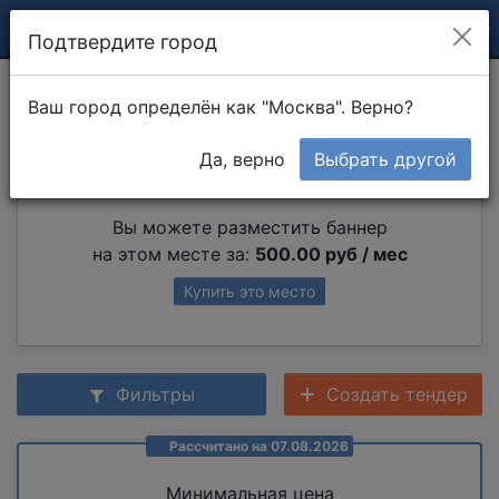
Подтвердите город
Сварной шов
Ваш город определён как "Москва". Верно?
Да, верно
Выбрать другой
Партнер раздела
Вы можете разместить баннер
на этом месте за:
500.00 руб / мес
Купить это место
Фильтры
Создать тендер
Рассчитано на 07.08.2026
Минимальная цена