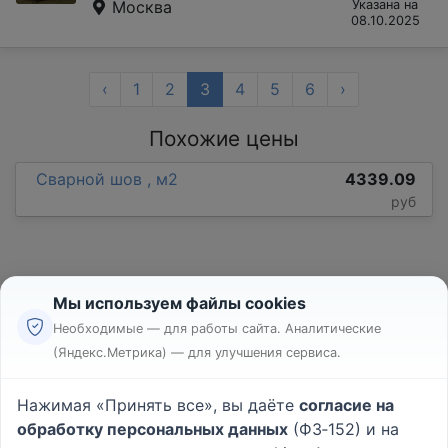
Москва
Указана на
08.10.2025
‹
1
2
3
4
5
6
›
Похожие цены
Сварной шов , м2
4339.09
руб
Мы используем файлы cookies
Необходимые — для работы сайта. Аналитические
(Яндекс.Метрика) — для улучшения сервиса.
Реклама
Правила
Нажимая «Принять все», вы даёте
согласие на
Пользовательское соглашение
обработку персональных данных
(ФЗ‑152) и на
Политика конфиденциальности