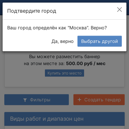
Подтвердите город
Сварочные работы
Ваш город определён как "Москва". Верно?
Да, верно
Выбрать другой
Партнер раздела
Вы можете разместить баннер
на этом месте за:
500.00 руб / мес
Купить это место
Фильтры
Создать тендер
Виды работ и диапазон цен