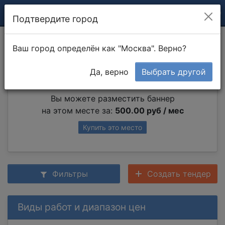
Подтвердите город
Сварочные работы
Ваш город определён как "Москва". Верно?
Да, верно
Выбрать другой
Партнер раздела
Вы можете разместить баннер
на этом месте за:
500.00 руб / мес
Купить это место
Фильтры
Создать тендер
Виды работ и диапазон цен