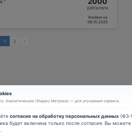
2000
ав
"
руб/услуга
Указана на
08.10.2025
1
2
›
okies
т квартиры или комнаты
Строительство дома
а. Аналитические (Яндекс.Метрика) — для улучшения сервиса.
очные работы
Малярные работы
атурные работы
Монтаж гипсокартона
аёте
согласие на обработку персональных данных
(ФЗ‑1
ейка обоев
Напольные покрытия
тика будет включена только после согласия. Вы может
лки
Электромонтажные рабо
.