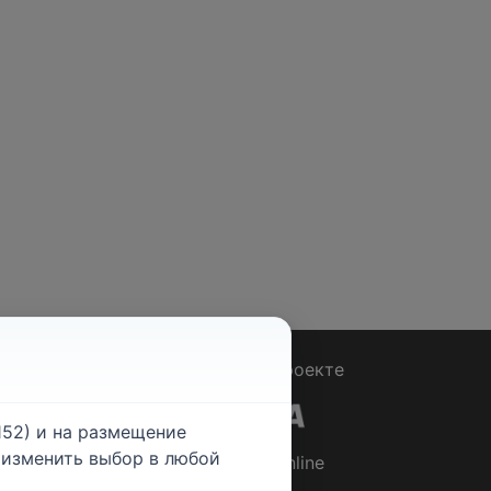
Вопрос - Ответ
|
О проекте
52) и на размещение
е изменить выбор в любой
© 2026
Rabotniki.online
ты