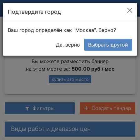
Подтвердите город
Сварочные работы
Ваш город определён как "Москва". Верно?
Да, верно
Выбрать другой
Партнер раздела
Вы можете разместить баннер
на этом месте за:
500.00 руб / мес
Купить это место
Фильтры
Создать тендер
Виды работ и диапазон цен