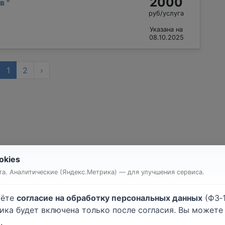
2000
ав
"
руб/услуга
Указана на
08.10.2025
1
2
›
okies
т квартиры или комнаты
Строительство дома
а. Аналитические (Яндекс.Метрика) — для улучшения сервиса.
очные работы
Малярные работы
атурные работы
Монтаж гипсокартона
аёте
согласие на обработку персональных данных
(ФЗ‑1
ейка обоев
Напольные покрытия
тика будет включена только после согласия. Вы может
лки
Электромонтажные рабо
.