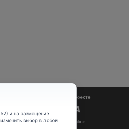
Вопрос - Ответ
|
О проекте
52) и на размещение
е изменить выбор в любой
© 2026
Rabotniki.online
ты