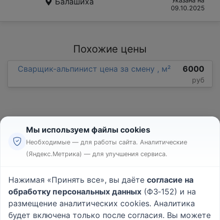
Балашиха
Указана на
09.10.2025
Похожие цены
Сварщик-альпинист цена за смену , м²
6000
руб
Мы используем файлы cookies
Необходимые — для работы сайта. Аналитические
(Яндекс.Метрика) — для улучшения сервиса.
Реклама
Правила
Нажимая «Принять все», вы даёте
согласие на
Пользовательское соглашение
обработку персональных данных
(ФЗ‑152) и на
Политика конфиденциальности
размещение аналитических cookies. Аналитика
Вопрос - Ответ
|
О проекте
будет включена только после согласия. Вы можете