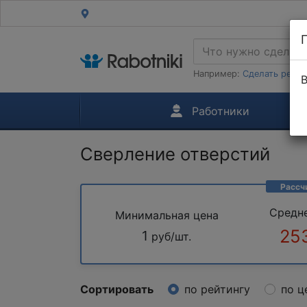
Например:
Сделать ремон
В
Работники
Сверление отверстий
Рассч
Средн
Минимальная цена
25
1
руб/шт.
Сортировать
по рейтингу
по ц