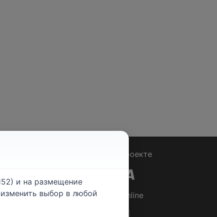
Вопрос - Ответ
|
О проекте
52) и на размещение
е изменить выбор в любой
© 2026
Rabotniki.online
ты