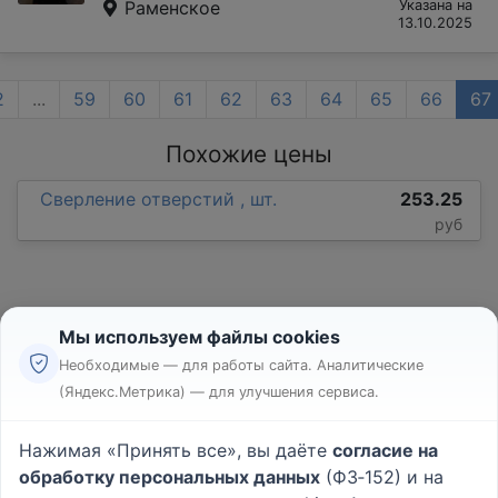
Раменское
Указана на
13.10.2025
2
...
59
60
61
62
63
64
65
66
67
Похожие цены
Сверление отверстий , шт.
253.25
руб
Мы используем файлы cookies
Необходимые — для работы сайта. Аналитические
(Яндекс.Метрика) — для улучшения сервиса.
Реклама
Правила
Нажимая «Принять все», вы даёте
согласие на
Пользовательское соглашение
обработку персональных данных
(ФЗ‑152) и на
Политика конфиденциальности