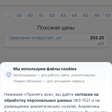
2
...
59
60
61
62
63
64
65
66
67
Похожие цены
Сверление отверстий , шт.
253.25
руб
Мы используем файлы cookies
Необходимые — для работы сайта. Аналитические
(Яндекс.Метрика) — для улучшения сервиса.
Реклама
Правила
Нажимая «Принять все», вы даёте
согласие на
Пользовательское соглашение
обработку персональных данных
(ФЗ‑152) и на
Политика конфиденциальности
размещение аналитических cookies. Аналитика
Вопрос - Ответ
|
О проекте