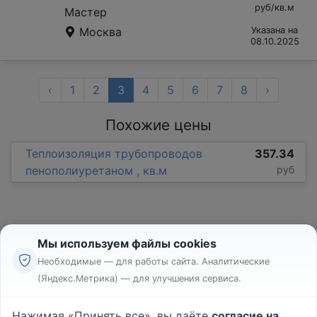
руб/кв.м
Мастер
Москва
Указана на
08.10.2025
‹
1
2
3
4
5
6
7
8
›
Похожие цены
Теплоизоляция трубопроводов
357.34
пенополиуретаном , кв.м
руб
Мы используем файлы cookies
Необходимые — для работы сайта. Аналитические
(Яндекс.Метрика) — для улучшения сервиса.
Реклама
Правила
Нажимая «Принять все», вы даёте
согласие на