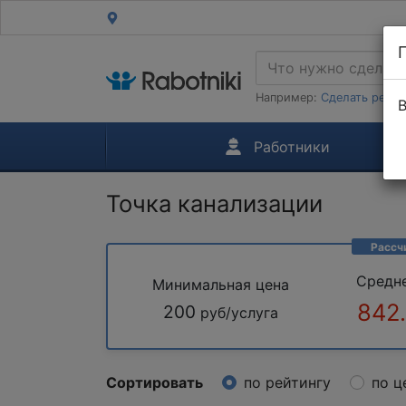
Например:
Сделать ремон
В
Работники
Точка канализации
Рассч
Средн
Минимальная цена
842
200
руб/услуга
Сортировать
по рейтингу
по ц