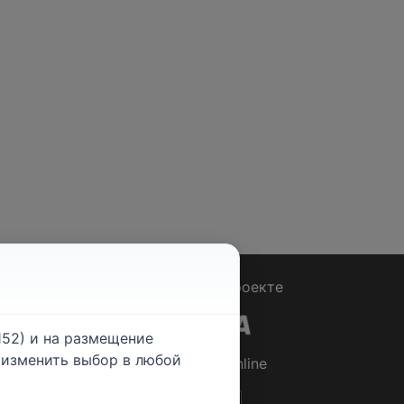
Вопрос - Ответ
|
О проекте
52) и на размещение
е изменить выбор в любой
© 2026
Rabotniki.online
ты