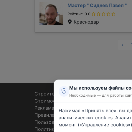
Мастер "
Сиднев Павел
"
Рейтинг: 0.0
Краснодар
‹
Мы используем файлы co
Строительные тендеры
Ремон
Необходимые — для работы сайт
Стоимость работ
Плит
Реклама
Штук
Нажимая «Принять все», вы д
Правила
Покл
аналитических cookies. Анали
Пользовательское соглашение
Пото
момент («Управление cookies»)
Политика конфиденциальности
Санте