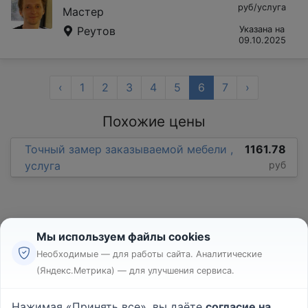
руб/услуга
Мастер
Реутов
Указана на
09.10.2025
‹
1
2
3
4
5
6
7
›
Похожие цены
Точный замер заказываемой мебели ,
1161.78
услуга
руб
Мы используем файлы cookies
Необходимые — для работы сайта. Аналитические
(Яндекс.Метрика) — для улучшения сервиса.
Реклама
Правила
Нажимая «Принять все», вы даёте
согласие на