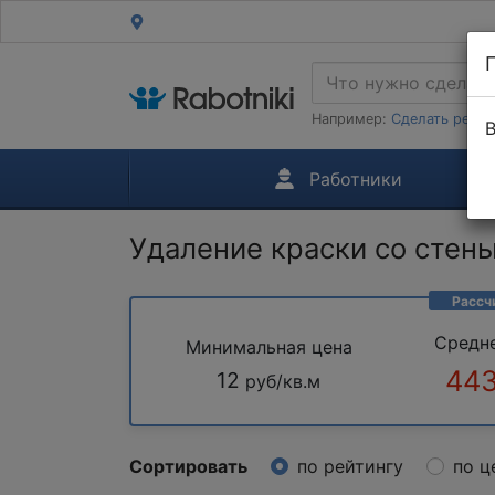
Например:
Сделать ремон
В
Работники
Удаление краски со стен
Рассч
Средн
Минимальная цена
443
12
руб/кв.м
Сортировать
по рейтингу
по ц