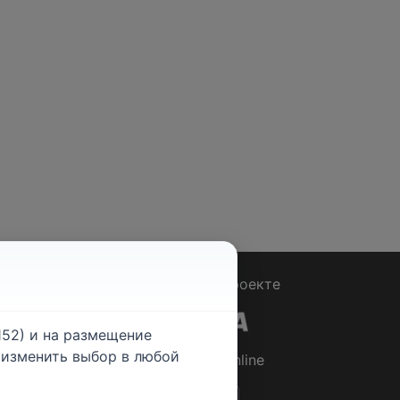
Вопрос - Ответ
|
О проекте
52) и на размещение
е изменить выбор в любой
© 2026
Rabotniki.online
ты